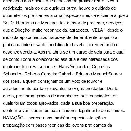
orientação dos sócios que desejassem praticar remo. Nesta
actividade, mais do que qualquer outra, houve o cuidado de
submeter os praticantes a uma inspeção médica eficiente a que o
Sr. Dr. Hermano de Medeiros fez o favor de proceder, serviços
que a Direção, muito reconhecida, agradeceu; VELA – desde o
inicio da época náutica, tratou‑se de dar ambiente propício á
prática da interessante modalidade da vela, incrementando e
desenvolvendo‑a. Assim, abriu‑se um curso de vela para o qual
se contou com a colaboração assídua e desinteressada dos
quatro instrutores, senhores, Hans Schanderl, Cornelius
Schanderl, Roberto Cordeiro Cabral e Eduardo Manuel Soares
dos Reis, a quem consignamos um voto de louvor e
agradecimento por tão relevantes serviços prestados. Deste
curso, prestaram provas de marinheiros seis candidatos, os
quais foram todos aprovados, dada a sua boa preparação,
conforme verificaram os examinadores legalmente constituídos.
NATAÇÃO – pereceu‑nos também especial atenção a
preparação com bases técnicas de jovens praticantes da