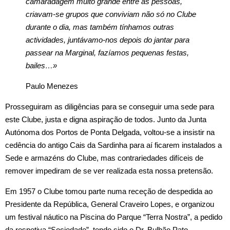
camaradagem muito grande entre as pessoas,
criavam-se grupos que conviviam não só no Clube
durante o dia, mas também tínhamos outras
actividades, juntávamo-nos depois do jantar para
passear na Marginal, fazíamos pequenas festas,
bailes…»
Paulo Menezes
Prosseguiram as diligências para se conseguir uma sede para
este Clube, justa e digna aspiração de todos. Junto da Junta
Autónoma dos Portos de Ponta Delgada, voltou-se a insistir na
cedência do antigo Cais da Sardinha para aí ficarem instalados a
Sede e armazéns do Clube, mas contrariedades difíceis de
remover impediram de se ver realizada esta nossa pretensão.
Em 1957 o Clube tomou parte numa receção de despedida ao
Presidente da República, General Craveiro Lopes, e organizou
um festival náutico na Piscina do Parque “Terra Nostra”, a pedido
da respetiva “Sociedade”, tendo sido o Dr. Bulhão Pato