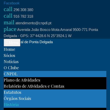
Skip
Facebook
call
to
296 308 380
call
content
916 782 318
mail
atendimento@cnpdl.pt
place
Avenida João Bosco Mota Amaral 9500-771 Ponta
Delgada - GPS: 37°4428.6 N 25°3924.1 W
Clube Naval de Ponta Delgada
Menu
Home
Sócios
Notícias
O Clube
CNPDL
Plano de Atividades
Relatório de Atividades e Contas
Estatutos
Órgãos Sociais
História