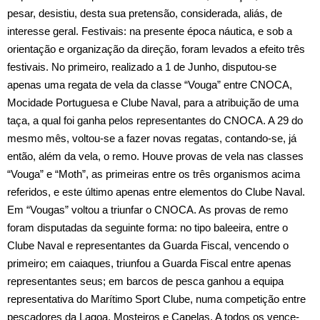
pesar, desistiu, desta sua pretensão, considerada, aliás, de
interesse geral. Festivais: na presente época náutica, e sob a
orientação e organização da direção, foram levados a efeito três
festivais. No primeiro, realizado a 1 de Junho, disputou‑se
apenas uma regata de vela da classe “Vouga” entre CNOCA,
Mocidade Portu­guesa e Clube Naval, para a atribuição de uma
taça, a qual foi ganha pelos representantes do CNOCA. A 29 do
mesmo mês, voltou­‑se a fazer novas regatas, contando‑se, já
então, além da vela, o remo. Houve provas de vela nas classes
“Vouga” e “Moth”, as primeiras entre os três organismos acima
referidos, e este último apenas entre elementos do Clube Naval.
Em “Vougas” voltou a triunfar o CNOCA. As provas de remo
foram disputadas da seguinte forma: no tipo baleeira, entre o
Clube Naval e representantes da Guarda Fiscal, vencendo o
primeiro; em caiaques, triunfou a Guarda Fiscal en­tre apenas
representantes seus; em barcos de pesca ganhou a equipa
representativa do Marítimo Sport Clube, numa competição entre
pescadores da Lagoa, Mosteiros e Capelas. A todos os vence­