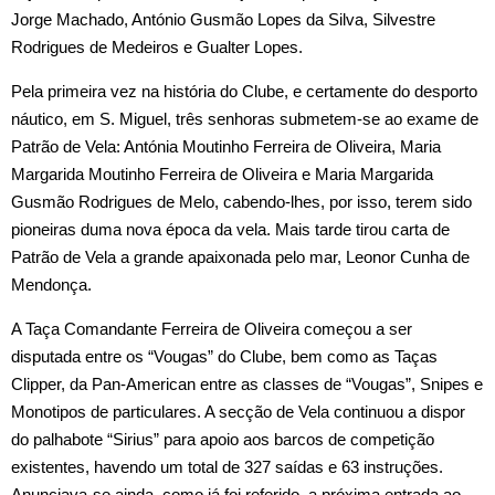
Jorge Machado, António Gusmão Lopes da Silva, Silvestre
Rodrigues de Medeiros e Gualter Lopes.
Pela primeira vez na história do Clube, e certamente do desporto
náutico, em S. Miguel, três senhoras submetem-se ao exame de
Patrão de Vela: Antónia Moutinho Ferreira de Oliveira, Maria
Margarida Moutinho Ferreira de Oliveira e Maria Margarida
Gusmão Rodrigues de Melo, cabendo‑lhes, por isso, terem sido
pioneiras duma nova época da vela. Mais tarde tirou carta de
Patrão de Vela a grande apaixonada pelo mar, Leonor Cunha de
Mendonça.
A Taça Comandante Ferreira de Oliveira começou a ser
disputada entre os “Vougas” do Clube, bem como as Taças
Clipper,
da Pan‑American entre as classes de “Vougas”, Snipes e
Monotipos de particulares. A secção de Vela continuou a dispor
do palhabote “Sirius” para apoio aos barcos de competição
existentes, havendo um total de 327 saídas e 63 instruções.
Anunciava‑se ainda, como já foi referido, a próxima entrada ao