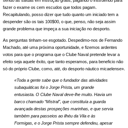
sendo as saídas em instrução grátis, pagando o instruendo para
fazer o exame os cem escudos que todos pagam.
Recapitulando, posso dizer que tudo quanto um iniciado tem a
despender são os tais 100$00, o que, penso, não seja assim
grande problema que impeça a sua iniciação no desporto.
As perguntas tinham‑se esgotado. Despedimo‑nos de Fernando
Machado, até uma próxima oportunidade, e fizemos ardentes
votos para que o programa que o Clube Naval pretende levar a
efeito seja aquele êxito, que tanto esperamos, para beneficio não
só do próprio Clube, como, até, do desporto náutico micaelense».
«Toda a gente sabe que o fundador das atividades
subaquáticas foi o Jorge Prista, um grande
entusiasta. O Clube Naval deve-lhe muito. Havia um
barco chamado “Mistral”, que constituía a guarda
avançada destas prospeções marinhas, e que servia
também para passeios ao ilhéu da Vila e às
Formigas, e o Jorge Prista sempre defendeu, apesar