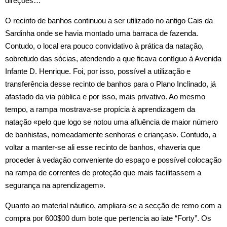
direções…
O recinto de banhos continuou a ser utilizado no antigo Cais da
Sardinha onde se havia montado uma barraca de fazenda.
Contudo, o local era pouco convidativo à prática da natação,
sobretudo das sócias, atendendo a que ficava contíguo à Avenida
Infante D. Henrique. Foi, por isso, possível a utilização e
transferência desse recinto de banhos para o Plano Inclinado, já
afastado da via pública e por isso, mais privativo. Ao mesmo
tempo, a rampa mostrava‑se propícia à aprendizagem da
natação «pelo que logo se notou uma afluência de maior número
de banhistas, nomeadamente senhoras e crianças». Contudo, a
voltar a manter‑se ali esse recinto de banhos, «haveria que
proceder à vedação conveniente do espaço e possível colocação
na rampa de correntes de proteção que mais facilitassem a
segurança na aprendizagem».
Quanto ao material náutico, ampliara‑se a secção de remo com a
compra por 600$00 dum bote que pertencia ao iate “Forty”. Os