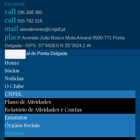
Skip
Facebook
call
to
296 308 380
call
content
916 782 318
mail
atendimento@cnpdl.pt
place
Avenida João Bosco Mota Amaral 9500-771 Ponta
Delgada - GPS: 37°4428.6 N 25°3924.1 W
Clube Naval de Ponta Delgada
Menu
Home
Sócios
Notícias
O Clube
CNPDL
Plano de Atividades
Relatório de Atividades e Contas
Estatutos
Órgãos Sociais
História