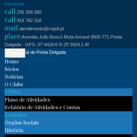
Skip
Facebook
call
to
296 308 380
call
content
916 782 318
mail
atendimento@cnpdl.pt
place
Avenida João Bosco Mota Amaral 9500-771 Ponta
Delgada - GPS: 37°4428.6 N 25°3924.1 W
Clube Naval de Ponta Delgada
Menu
Home
Sócios
Notícias
O Clube
CNPDL
Plano de Atividades
Relatório de Atividades e Contas
Estatutos
Órgãos Sociais
História