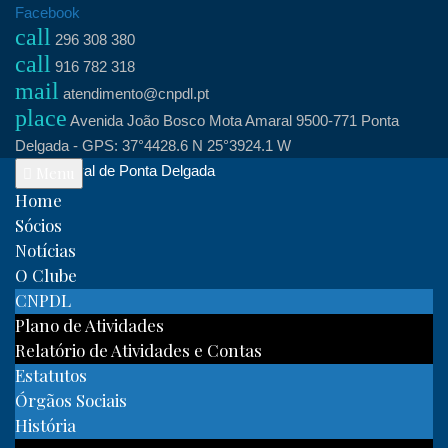
Skip
Facebook
call
to
296 308 380
call
content
916 782 318
mail
atendimento@cnpdl.pt
place
Avenida João Bosco Mota Amaral 9500-771 Ponta
Delgada - GPS: 37°4428.6 N 25°3924.1 W
Clube Naval de Ponta Delgada
Menu
Home
Sócios
Notícias
O Clube
CNPDL
Plano de Atividades
Relatório de Atividades e Contas
Estatutos
Órgãos Sociais
História