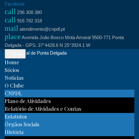
Skip
Facebook
call
to
296 308 380
call
content
916 782 318
mail
atendimento@cnpdl.pt
place
Avenida João Bosco Mota Amaral 9500-771 Ponta
Delgada - GPS: 37°4428.6 N 25°3924.1 W
Clube Naval de Ponta Delgada
Menu
Home
Sócios
Notícias
O Clube
CNPDL
Plano de Atividades
Relatório de Atividades e Contas
Estatutos
Órgãos Sociais
História