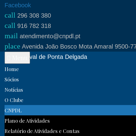
Skip
Facebook
call
to
296 308 380
call
content
916 782 318
mail
atendimento@cnpdl.pt
place
Avenida João Bosco Mota Amaral 9500-77
Clube Naval de Ponta Delgada
Menu
Home
Sócios
Notícias
O Clube
CNPDL
Plano de Atividades
Relatório de Atividades e Contas