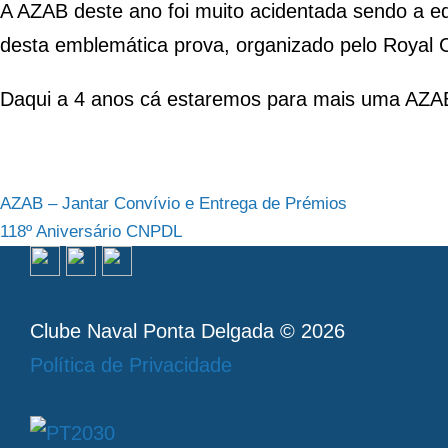
A AZAB deste ano foi muito acidentada sendo a ed
desta emblemática prova, organizado pelo Royal C
Daqui a 4 anos cá estaremos para mais uma AZA
Navegação
AZAB – Jantar Convívio e Entrega de Prémios
118º Aniversário CNPDL
de
artigos
Clube Naval Ponta Delgada © 2026
Política de Privacidade