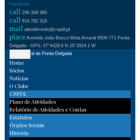
Skip
Facebook
call
to
296 308 380
call
content
916 782 318
mail
atendimento@cnpdl.pt
place
Avenida João Bosco Mota Amaral 9500-771 Ponta
Delgada - GPS: 37°4428.6 N 25°3924.1 W
Clube Naval de Ponta Delgada
Menu
Home
Sócios
Notícias
O Clube
CNPDL
Plano de Atividades
Relatório de Atividades e Contas
Estatutos
Órgãos Sociais
História