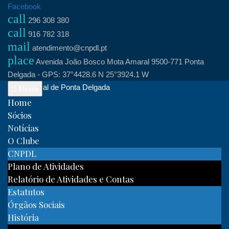
Skip
Facebook
call
to
296 308 380
call
content
916 782 318
mail
atendimento@cnpdl.pt
place
Avenida João Bosco Mota Amaral 9500-771 Ponta
Delgada - GPS: 37°4428.6 N 25°3924.1 W
Clube Naval de Ponta Delgada
Menu
Home
Sócios
Notícias
O Clube
CNPDL
Plano de Atividades
Relatório de Atividades e Contas
Estatutos
Órgãos Sociais
História