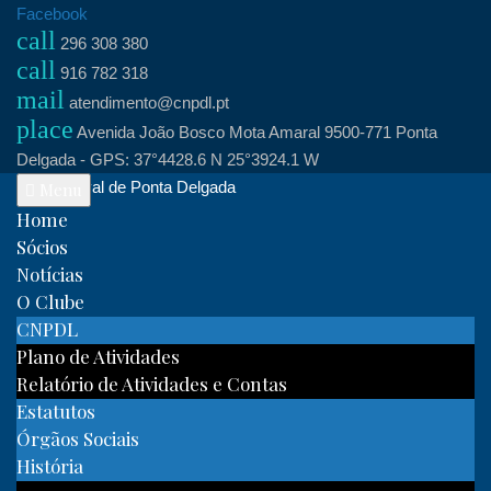
Skip
Facebook
call
to
296 308 380
call
content
916 782 318
mail
atendimento@cnpdl.pt
place
Avenida João Bosco Mota Amaral 9500-771 Ponta
Delgada - GPS: 37°4428.6 N 25°3924.1 W
Clube Naval de Ponta Delgada
Menu
Home
Sócios
Notícias
O Clube
CNPDL
Plano de Atividades
Relatório de Atividades e Contas
Estatutos
Órgãos Sociais
História