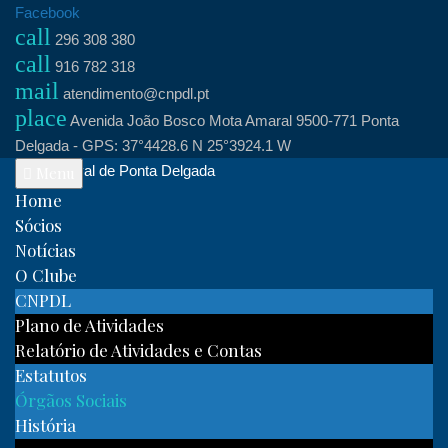
Skip
Facebook
call
to
296 308 380
call
content
916 782 318
mail
atendimento@cnpdl.pt
place
Avenida João Bosco Mota Amaral 9500-771 Ponta
Delgada - GPS: 37°4428.6 N 25°3924.1 W
Clube Naval de Ponta Delgada
Menu
Home
Sócios
Notícias
O Clube
CNPDL
Plano de Atividades
Relatório de Atividades e Contas
Estatutos
Órgãos Sociais
História