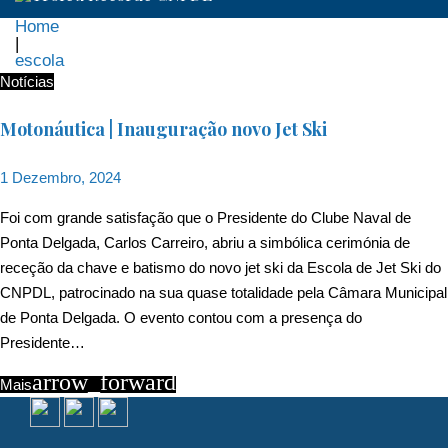
Home
|
escola
Etiqueta:
Notícias
escola
Motonáutica | Inauguração novo Jet Ski
1 Dezembro, 2024
Foi com grande satisfação que o Presidente do Clube Naval de
Ponta Delgada, Carlos Carreiro, abriu a simbólica cerimónia de
receção da chave e batismo do novo jet ski da Escola de Jet Ski do
CNPDL, patrocinado na sua quase totalidade pela Câmara Municipal
de Ponta Delgada. O evento contou com a presença do
Presidente…
arrow_forward
Mais