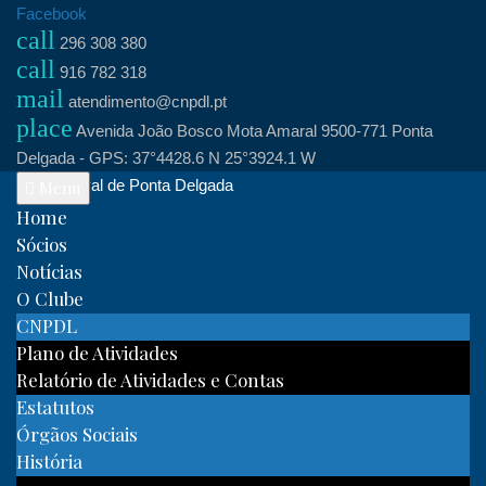
Skip
Facebook
call
to
296 308 380
call
content
916 782 318
mail
atendimento@cnpdl.pt
place
Avenida João Bosco Mota Amaral 9500-771 Ponta
Delgada - GPS: 37°4428.6 N 25°3924.1 W
Clube Naval de Ponta Delgada
Menu
Home
Sócios
Notícias
O Clube
CNPDL
Plano de Atividades
Relatório de Atividades e Contas
Estatutos
Órgãos Sociais
História