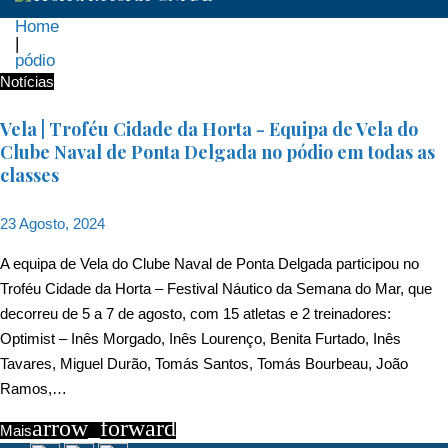
Home
|
pódio
Etiqueta:
Notícias
pódio
Vela | Troféu Cidade da Horta - Equipa de Vela do
Clube Naval de Ponta Delgada no pódio em todas as
classes
23 Agosto, 2024
A equipa de Vela do Clube Naval de Ponta Delgada participou no
Troféu Cidade da Horta – Festival Náutico da Semana do Mar, que
decorreu de 5 a 7 de agosto, com 15 atletas e 2 treinadores:
Optimist – Inês Morgado, Inês Lourenço, Benita Furtado, Inês
Tavares, Miguel Durão, Tomás Santos, Tomás Bourbeau, João
Ramos,…
arrow_forward
Mais