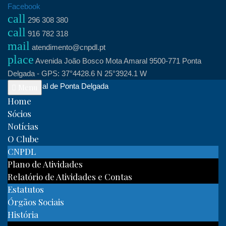
Skip
Facebook
call
to
296 308 380
call
content
916 782 318
mail
atendimento@cnpdl.pt
place
Avenida João Bosco Mota Amaral 9500-771 Ponta
Delgada - GPS: 37°4428.6 N 25°3924.1 W
Clube Naval de Ponta Delgada
Menu
Home
Sócios
Notícias
O Clube
CNPDL
Plano de Atividades
Relatório de Atividades e Contas
Estatutos
Órgãos Sociais
História