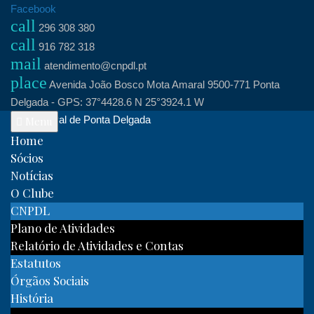
Skip
Facebook
call
to
296 308 380
call
content
916 782 318
mail
atendimento@cnpdl.pt
place
Avenida João Bosco Mota Amaral 9500-771 Ponta
Delgada - GPS: 37°4428.6 N 25°3924.1 W
Clube Naval de Ponta Delgada
Menu
Home
Sócios
Notícias
O Clube
CNPDL
Plano de Atividades
Relatório de Atividades e Contas
Estatutos
Órgãos Sociais
História