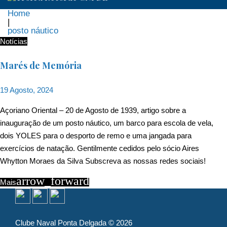
Home
|
posto náutico
Etiqueta:
Notícias
posto
Marés de Memória
náutico
19 Agosto, 2024
Açoriano Oriental – 20 de Agosto de 1939, artigo sobre a
inauguração de um posto náutico, um barco para escola de vela,
dois YOLES para o desporto de remo e uma jangada para
exercícios de natação. Gentilmente cedidos pelo sócio Aires
Whytton Moraes da Silva Subscreva as nossas redes sociais!
arrow_forward
Mais
Clube Naval Ponta Delgada © 2026