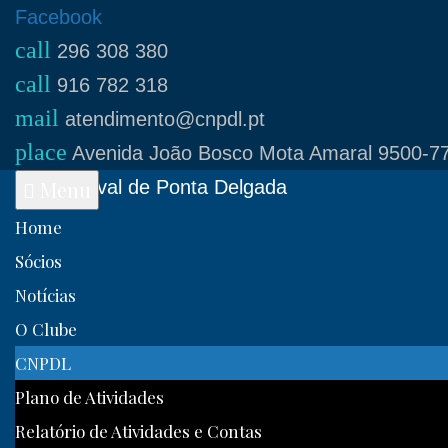
Skip
Facebook
call
to
296 308 380
call
content
916 782 318
mail
atendimento@cnpdl.pt
place
Avenida João Bosco Mota Amaral 9500-77
Clube Naval de Ponta Delgada
Menu
Home
Sócios
Notícias
O Clube
CNPDL
Plano de Atividades
Relatório de Atividades e Contas