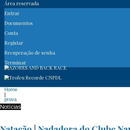
Área reservada
Entrar
Documentos
Conta
Registar
Recuperação de senha
Terminar
Home
|
prova
Etiqueta:
Notícias
Natação | Nadadora do Clube Na