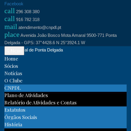
Skip
Facebook
call
to
296 308 380
call
content
916 782 318
mail
atendimento@cnpdl.pt
place
Avenida João Bosco Mota Amaral 9500-771 Ponta
Delgada - GPS: 37°4428.6 N 25°3924.1 W
Clube Naval de Ponta Delgada
Menu
Home
Sócios
Notícias
O Clube
CNPDL
Plano de Atividades
Relatório de Atividades e Contas
Estatutos
Órgãos Sociais
História