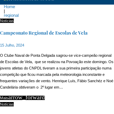
Home
|
regional
Etiqueta:
Notícias
regional
Campeonato Regional de Escolas de Vela
15 Julho, 2024
O Clube Naval de Ponta Delgada sagrou-se vice-campeão regional
de Escolas de Vela, que se realizou na Povoação este domingo. Os
jovens atletas do CNPDL tiveram a sua primeira participação numa
competição que ficou marcada pela meteorologia inconstante e
frequentes variações de vento. Henrique Luís, Fábio Sanchéz e Noé
Candelária obtiveram o 2º lugar em…
arrow_forward
Mais
Notícias