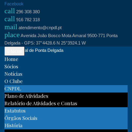
Skip
Facebook
call
to
296 308 380
call
content
916 782 318
mail
atendimento@cnpdl.pt
place
Avenida João Bosco Mota Amaral 9500-771 Ponta
Delgada - GPS: 37°4428.6 N 25°3924.1 W
Clube Naval de Ponta Delgada
Menu
Home
Sócios
Notícias
O Clube
CNPDL
Plano de Atividades
Relatório de Atividades e Contas
Estatutos
Órgãos Sociais
História