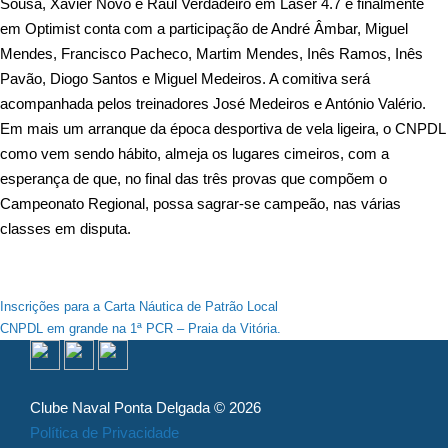
Sousa, Xavier Novo e Raul Verdadeiro em Laser 4.7 e finalmente
em Optimist conta com a participação de André Âmbar, Miguel
Mendes, Francisco Pacheco, Martim Mendes, Inês Ramos, Inês
Pavão, Diogo Santos e Miguel Medeiros. A comitiva será
acompanhada pelos treinadores José Medeiros e António Valério.
Em mais um arranque da época desportiva de vela ligeira, o CNPDL
como vem sendo hábito, almeja os lugares cimeiros, com a
esperança de que, no final das três provas que compõem o
Campeonato Regional, possa sagrar-se campeão, nas várias
classes em disputa.
Navegação
Inscrições para a Carta Náutica de Patrão Local
CNPDL em grande na 1ª PCR – Praia da Vitória.
de
artigos
Clube Naval Ponta Delgada © 2026
Política de Privacidade