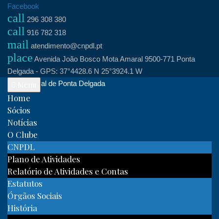
Skip
Facebook
call
to
296 308 380
call
content
916 782 318
mail
atendimento@cnpdl.pt
place
Avenida João Bosco Mota Amaral 9500-771 Ponta
Delgada - GPS: 37°4428.6 N 25°3924.1 W
Clube Naval de Ponta Delgada
Menu
Home
Sócios
Notícias
O Clube
CNPDL
Plano de Atividades
Relatório de Atividades e Contas
Estatutos
Órgãos Sociais
História