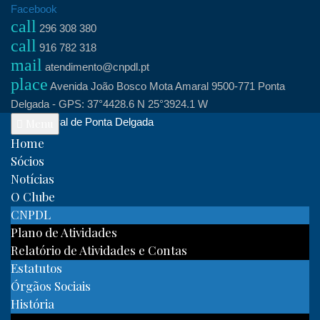
Skip
Facebook
call
to
296 308 380
call
content
916 782 318
mail
atendimento@cnpdl.pt
place
Avenida João Bosco Mota Amaral 9500-771 Ponta
Delgada - GPS: 37°4428.6 N 25°3924.1 W
Clube Naval de Ponta Delgada
Menu
Home
Sócios
Notícias
O Clube
CNPDL
Plano de Atividades
Relatório de Atividades e Contas
Estatutos
Órgãos Sociais
História