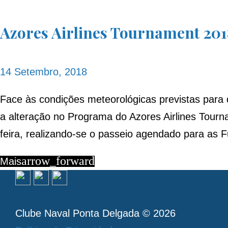
Dia:
Azores Airlines Tournament 201
14
14 Setembro, 2018
de
Face às condições meteorológicas previstas para
a alteração no Programa do Azores Airlines Tour
feira, realizando-se o passeio agendado para as 
Setembro,
arrow_forward
Mais
2018
Clube Naval Ponta Delgada © 2026