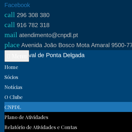
Skip
Facebook
call
to
296 308 380
call
content
916 782 318
mail
atendimento@cnpdl.pt
place
Avenida João Bosco Mota Amaral 9500-77
Clube Naval de Ponta Delgada
Menu
Home
Sócios
Notícias
O Clube
CNPDL
Plano de Atividades
Relatório de Atividades e Contas