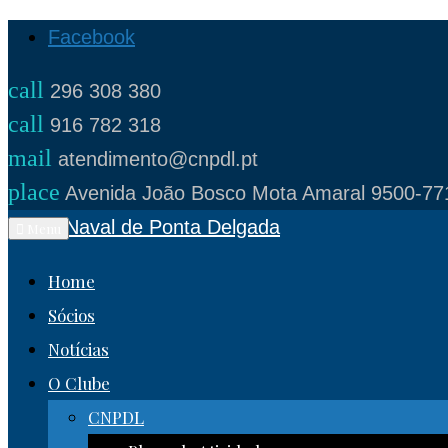
Skip
Facebook
to
call
296 308 380
content
call
916 782 318
mail
atendimento@cnpdl.pt
place
Avenida João Bosco Mota Amaral 9500-77
Clube Naval de Ponta Delgada
Menu
Home
Sócios
Notícias
O Clube
CNPDL