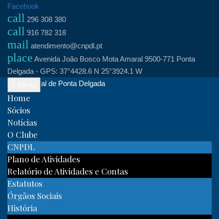
Skip
Facebook
call
to
296 308 380
call
content
916 782 318
mail
atendimento@cnpdl.pt
place
Avenida João Bosco Mota Amaral 9500-771 Ponta
Delgada - GPS: 37°4428.6 N 25°3924.1 W
Clube Naval de Ponta Delgada
Menu
Home
Sócios
Notícias
O Clube
CNPDL
Plano de Atividades
Relatório de Atividades e Contas
Estatutos
Órgãos Sociais
História