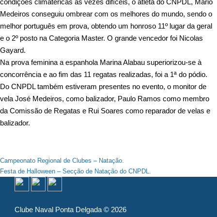
condições climatéricas à
s vezes difíceis, o atleta do CNPDL, Mário
Medeiros conseguiu ombrear com os melhores do mundo, sendo o
melhor português em prova, obtendo um honroso 11º lugar da geral
e o 2º posto na Categoria Master. O grande vencedor foi Nicolas
Gayard.
Na prova feminina a espanhola Marina Alabau superiorizou-se à
concorrência e ao fim das 11 regatas realizadas, foi a 1ª do pódio.
Do CNPDL também estiveram presentes no evento, o monitor de
vela José Medeiros, como balizador, Paulo Ramos como membro
da Comissão de Regatas e Rui Soares como reparador de velas e
balizador.
Navegação
Campeonato Regional de Clubes – Natação.
Festa de Halloween – Secção de Natação do CNPDL.
de
artigos
Clube Naval Ponta Delgada © 2026