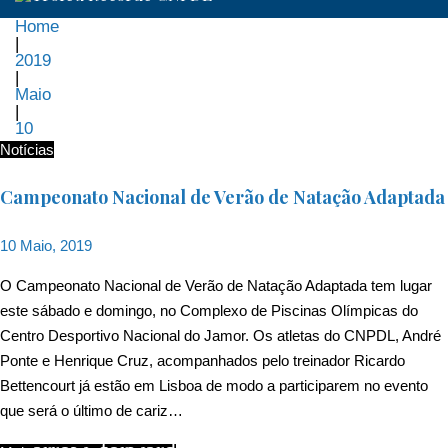
Home
|
2019
|
Maio
|
10
Dia:
Notícias
10
Campeonato Nacional de Verão de Natação Adaptada
de
10 Maio, 2019
Maio,
O Campeonato Nacional de Verão de Natação Adaptada tem lugar
este sábado e domingo, no Complexo de Piscinas Olímpicas do
2019
Centro Desportivo Nacional do Jamor. Os atletas do CNPDL, André
Ponte e Henrique Cruz, acompanhados pelo treinador Ricardo
Bettencourt já estão em Lisboa de modo a participarem no evento
que será o último de cariz…