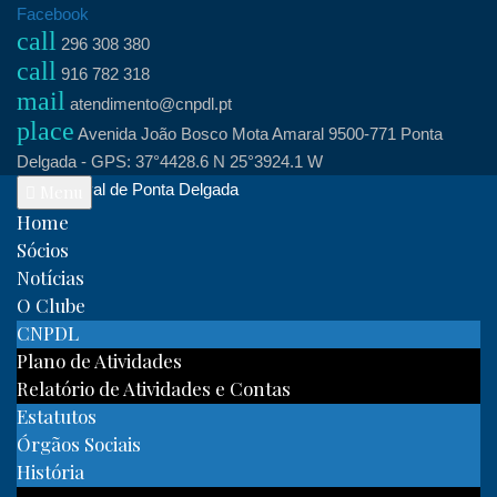
Skip
Facebook
call
to
296 308 380
call
content
916 782 318
mail
atendimento@cnpdl.pt
place
Avenida João Bosco Mota Amaral 9500-771 Ponta
Delgada - GPS: 37°4428.6 N 25°3924.1 W
Clube Naval de Ponta Delgada
Menu
Home
Sócios
Notícias
O Clube
CNPDL
Plano de Atividades
Relatório de Atividades e Contas
Estatutos
Órgãos Sociais
História