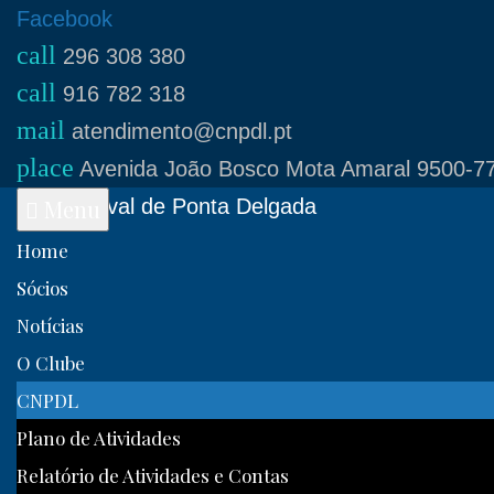
Skip
Facebook
call
to
296 308 380
call
content
916 782 318
mail
atendimento@cnpdl.pt
place
Avenida João Bosco Mota Amaral 9500-77
Clube Naval de Ponta Delgada
Menu
Home
Sócios
Notícias
O Clube
CNPDL
Plano de Atividades
Relatório de Atividades e Contas