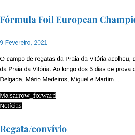
Dia:
Fórmula Foil European Champi
9
9 Fevereiro, 2021
de
O campo de regatas da Praia da Vitória acolheu, 
da Praia da Vitória. Ao longo dos 5 dias de prov
Delgada, Mário Medeiros, Miguel e Martim…
Fevereiro,
arrow_forward
Mais
Notícias
2021
Regata/convívio