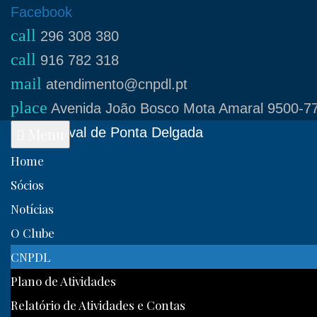
Skip
Facebook
call
to
296 308 380
call
content
916 782 318
mail
atendimento@cnpdl.pt
place
Avenida João Bosco Mota Amaral 9500-77
Clube Naval de Ponta Delgada
Menu
Home
Sócios
Notícias
O Clube
CNPDL
Plano de Atividades
Relatório de Atividades e Contas