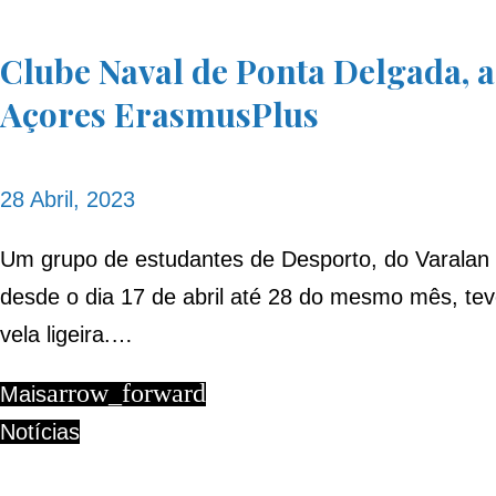
Dia:
Clube Naval de Ponta Delgada, 
28
Açores ErasmusPlus
de
28 Abril, 2023
Um grupo de estudantes de Desporto, do Varalan U
Abril,
desde o dia 17 de abril até 28 do mesmo mês, teve
vela ligeira.…
arrow_forward
Mais
2023
Notícias