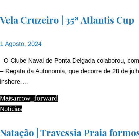
Ano:
Vela Cruzeiro | 35ª Atlantis Cup
2024
1 Agosto, 2024
O Clube Naval de Ponta Delgada colaborou, como 
– Regata da Autonomia, que decorre de 28 de julh
inshore.…
arrow_forward
Mais
Notícias
Natação | Travessia Praia formo