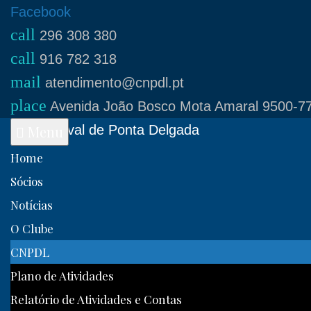
Skip
Facebook
call
to
296 308 380
call
content
916 782 318
mail
atendimento@cnpdl.pt
place
Avenida João Bosco Mota Amaral 9500-77
Clube Naval de Ponta Delgada
Menu
Home
Sócios
Notícias
O Clube
CNPDL
Plano de Atividades
Relatório de Atividades e Contas