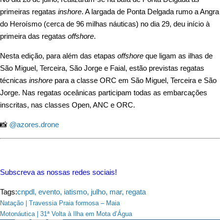
primeiras regatas
inshore
. A largada de Ponta Delgada rumo a Angra
do Heroísmo (cerca de 96 milhas náuticas) no dia 29, deu início à
primeira das regatas
offshore
.
Nesta edição, para além das etapas
offshore
que ligam as ilhas de
São Miguel, Terceira, São Jorge e Faial, estão previstas regatas
técnicas
inshore
para a classe ORC em São Miguel, Terceira e São
Jorge. Nas regatas oceânicas participam todas as embarcações
inscritas, nas classes Open, ANC e ORC.
📸
@azores.drone
Subscreva as nossas redes sociais!
Tags:
cnpdl
,
evento
,
iatismo
,
julho
,
mar
,
regata
Navegação
Natação | Travessia Praia formosa – Maia
Motonáutica | 31ª Volta à Ilha em Mota d’Água
de