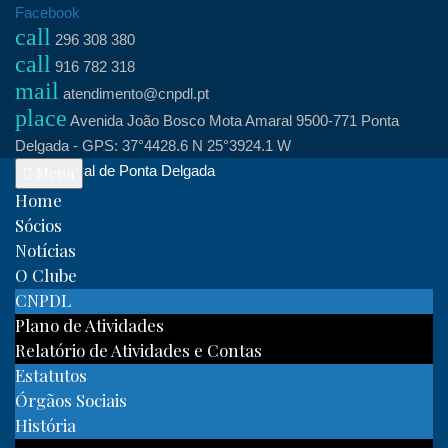
Skip
Facebook
call
to
296 308 380
call
content
916 782 318
mail
atendimento@cnpdl.pt
place
Avenida João Bosco Mota Amaral 9500-771 Ponta
Delgada - GPS: 37°4428.6 N 25°3924.1 W
Clube Naval de Ponta Delgada
Menu
Home
Sócios
Notícias
O Clube
CNPDL
Plano de Atividades
Relatório de Atividades e Contas
Estatutos
Órgãos Sociais
História