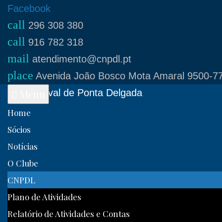
Skip
Facebook
call
to
296 308 380
call
content
916 782 318
mail
atendimento@cnpdl.pt
place
Avenida João Bosco Mota Amaral 9500-77
Clube Naval de Ponta Delgada
Menu
Home
Sócios
Notícias
O Clube
CNPDL
Plano de Atividades
Relatório de Atividades e Contas