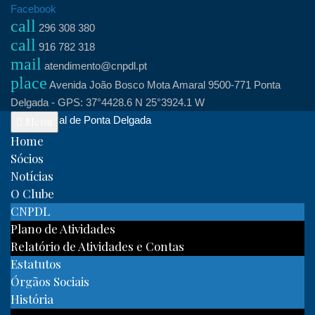
Skip
Facebook
call
to
296 308 380
call
content
916 782 318
mail
atendimento@cnpdl.pt
place
Avenida João Bosco Mota Amaral 9500-771 Ponta
Delgada - GPS: 37°4428.6 N 25°3924.1 W
Clube Naval de Ponta Delgada
Menu
Home
Sócios
Notícias
O Clube
CNPDL
Plano de Atividades
Relatório de Atividades e Contas
Estatutos
Órgãos Sociais
História