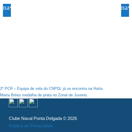
navigate_before
nav
Navegação
2ª PCR – Equipa de vela do CNPDL já se encontra na Horta
Marta Brites medalha de prata no Zonal de Juvenis
de
artigos
Clube Naval Ponta Delgada © 2026
Política de Privacidade