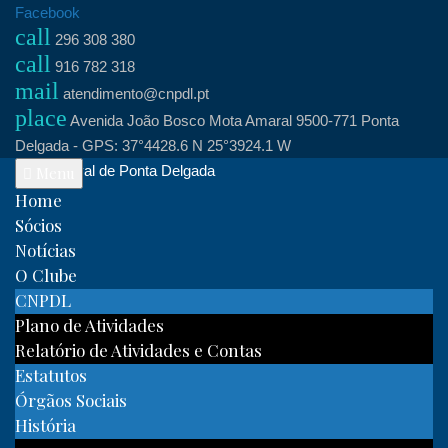
Skip
Facebook
call
to
296 308 380
call
content
916 782 318
mail
atendimento@cnpdl.pt
place
Avenida João Bosco Mota Amaral 9500-771 Ponta
Delgada - GPS: 37°4428.6 N 25°3924.1 W
Clube Naval de Ponta Delgada
Menu
Home
Sócios
Notícias
O Clube
CNPDL
Plano de Atividades
Relatório de Atividades e Contas
Estatutos
Órgãos Sociais
História