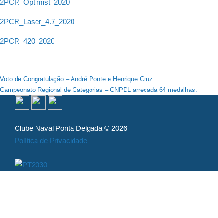
2PCR_Optimist_2020
2PCR_Laser_4.7_2020
2PCR_420_2020
Navegação
Voto de Congratulação – André Ponte e Henrique Cruz.
Campeonato Regional de Categorias – CNPDL arrecada 64 medalhas.
de
artigos
Clube Naval Ponta Delgada © 2026
Política de Privacidade