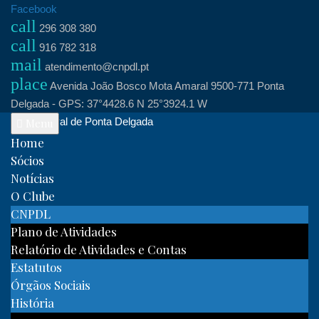
Skip
Facebook
call
to
296 308 380
call
content
916 782 318
mail
atendimento@cnpdl.pt
place
Avenida João Bosco Mota Amaral 9500-771 Ponta
Delgada - GPS: 37°4428.6 N 25°3924.1 W
Clube Naval de Ponta Delgada
Menu
Home
Sócios
Notícias
O Clube
CNPDL
Plano de Atividades
Relatório de Atividades e Contas
Estatutos
Órgãos Sociais
História