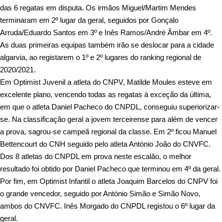
das 6 regatas em disputa. Os irmãos Miguel/Martim Mendes
terminaram em 2º lugar da geral, seguidos por Gonçalo
Arruda/Eduardo Santos em 3º e Inês Ramos/André Âmbar em 4º.
As duas primeiras equipas também irão se deslocar para a cidade
algarvia, ao registarem o 1º e 2º lugares do ranking regional de
2020/2021.
Em Optimist Juvenil a atleta do CNPV, Matilde Moules esteve em
excelente plano, vencendo todas as regatas à exceção da última,
em que o atleta Daniel Pacheco do CNPDL, conseguiu superiorizar-
se. Na classificação geral a jovem terceirense para além de vencer
a prova, sagrou-se campeã regional da classe. Em 2º ficou Manuel
Bettencourt do CNH seguido pelo atleta António João do CNVFC.
Dos 8 atletas do CNPDL em prova neste escalão, o melhor
resultado foi obtido por Daniel Pacheco que terminou em 4º da geral.
Por fim, em Optimist Infantil o atleta Joaquim Barcelos do CNPV foi
o grande vencedor, seguido por António Simão e Simão Novo,
ambos do CNVFC. Inês Morgado do CNPDL registou o 6º lugar da
geral.