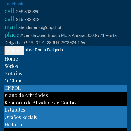
Skip
Facebook
call
to
296 308 380
call
content
916 782 318
mail
atendimento@cnpdl.pt
place
Avenida João Bosco Mota Amaral 9500-771 Ponta
Delgada - GPS: 37°4428.6 N 25°3924.1 W
Clube Naval de Ponta Delgada
Menu
Home
Sócios
Notícias
O Clube
CNPDL
Plano de Atividades
Relatório de Atividades e Contas
Estatutos
Órgãos Sociais
História