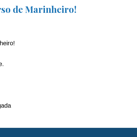
rso de Marinheiro!
heiro!
e.
gada