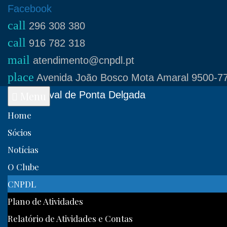
Skip
Facebook
call
to
296 308 380
call
content
916 782 318
mail
atendimento@cnpdl.pt
place
Avenida João Bosco Mota Amaral 9500-77
Clube Naval de Ponta Delgada
Menu
Home
Sócios
Notícias
O Clube
CNPDL
Plano de Atividades
Relatório de Atividades e Contas