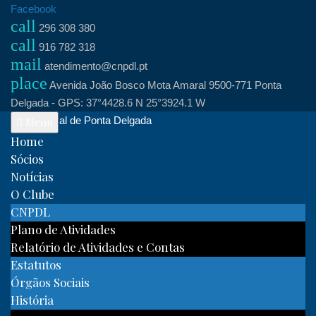
Skip
Facebook
call
to
296 308 380
call
content
916 782 318
mail
atendimento@cnpdl.pt
place
Avenida João Bosco Mota Amaral 9500-771 Ponta
Delgada - GPS: 37°4428.6 N 25°3924.1 W
Clube Naval de Ponta Delgada
Menu
Home
Sócios
Notícias
O Clube
CNPDL
Plano de Atividades
Relatório de Atividades e Contas
Estatutos
Órgãos Sociais
História