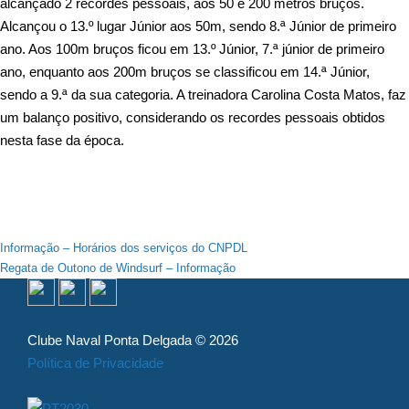
alcançado 2 recordes pessoais, aos 50 e 200 metros bruços.
Alcançou o 13.º lugar Júnior aos 50m, sendo 8.ª Júnior de primeiro
ano. Aos 100m bruços ficou em 13.º Júnior, 7.ª júnior de primeiro
ano, enquanto aos 200m bruços se classificou em 14.ª Júnior,
sendo a 9.ª da sua categoria. A treinadora Carolina Costa Matos, faz
um balanço positivo, considerando os recordes pessoais obtidos
nesta fase da época.
Navegação
Informação – Horários dos serviços do CNPDL
Regata de Outono de Windsurf – Informação
de
artigos
Clube Naval Ponta Delgada © 2026
Política de Privacidade