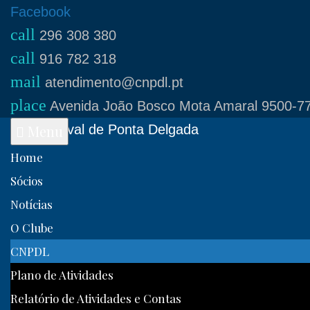
Skip
Facebook
call
to
296 308 380
call
content
916 782 318
mail
atendimento@cnpdl.pt
place
Avenida João Bosco Mota Amaral 9500-77
Clube Naval de Ponta Delgada
Menu
Home
Sócios
Notícias
O Clube
CNPDL
Plano de Atividades
Relatório de Atividades e Contas