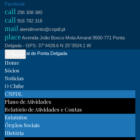
Skip
Facebook
call
to
296 308 380
call
content
916 782 318
mail
atendimento@cnpdl.pt
place
Avenida João Bosco Mota Amaral 9500-771 Ponta
Delgada - GPS: 37°4428.6 N 25°3924.1 W
Clube Naval de Ponta Delgada
Menu
Home
Sócios
Notícias
O Clube
CNPDL
Plano de Atividades
Relatório de Atividades e Contas
Estatutos
Órgãos Sociais
História