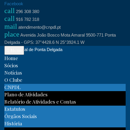
Skip
Facebook
call
to
296 308 380
call
content
916 782 318
mail
atendimento@cnpdl.pt
place
Avenida João Bosco Mota Amaral 9500-771 Ponta
Delgada - GPS: 37°4428.6 N 25°3924.1 W
Clube Naval de Ponta Delgada
Menu
Home
Sócios
Notícias
O Clube
CNPDL
Plano de Atividades
Relatório de Atividades e Contas
Estatutos
Órgãos Sociais
História