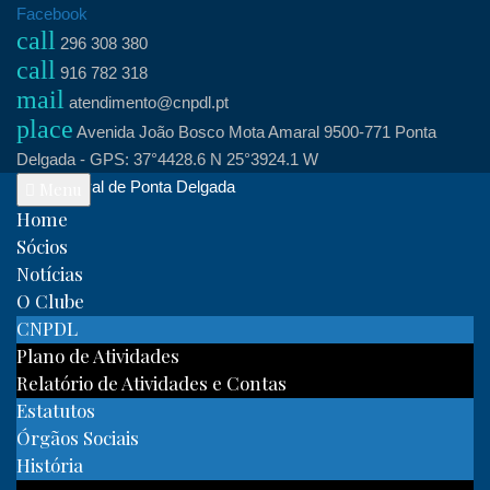
Skip
Facebook
call
to
296 308 380
call
content
916 782 318
mail
atendimento@cnpdl.pt
place
Avenida João Bosco Mota Amaral 9500-771 Ponta
Delgada - GPS: 37°4428.6 N 25°3924.1 W
Clube Naval de Ponta Delgada
Menu
Home
Sócios
Notícias
O Clube
CNPDL
Plano de Atividades
Relatório de Atividades e Contas
Estatutos
Órgãos Sociais
História