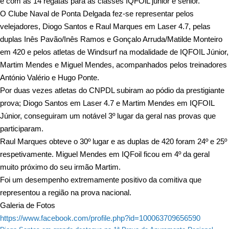
e com as 14 regatas para as classes IQFOiL júnior e sénior.
O Clube Naval de Ponta Delgada fez-se representar pelos
velejadores, Diogo Santos e Raul Marques em Laser 4.7, pelas
duplas Inês Pavão/Inês Ramos e Gonçalo Arruda/Matilde Monteiro
em 420 e pelos atletas de Windsurf na modalidade de IQFOIL Júnior,
Martim Mendes e Miguel Mendes, acompanhados pelos treinadores
António Valério e Hugo Ponte.
Por duas vezes atletas do CNPDL subiram ao pódio da prestigiante
prova; Diogo Santos em Laser 4.7 e Martim Mendes em IQFOIL
Júnior, conseguiram um notável 3º lugar da geral nas provas que
participaram.
Raul Marques obteve o 30º lugar e as duplas de 420 foram 24º e 25º
respetivamente. Miguel Mendes em IQFoil ficou em 4º da geral
muito próximo do seu irmão Martim.
Foi um desempenho extremamente positivo da comitiva que
representou a região na prova nacional.
Galeria de Fotos
https://www.facebook.com/profile.php?id=100063709656590