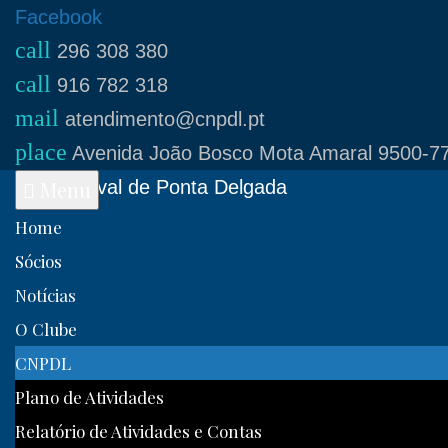
Skip
Facebook
call
to
296 308 380
call
content
916 782 318
mail
atendimento@cnpdl.pt
place
Avenida João Bosco Mota Amaral 9500-77
Clube Naval de Ponta Delgada
Menu
Home
Sócios
Notícias
O Clube
CNPDL
Plano de Atividades
Relatório de Atividades e Contas