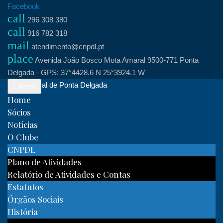
Skip
Facebook
call
to
296 308 380
call
content
916 782 318
mail
atendimento@cnpdl.pt
place
Avenida João Bosco Mota Amaral 9500-771 Ponta
Delgada - GPS: 37°4428.6 N 25°3924.1 W
Clube Naval de Ponta Delgada
Menu
Home
Sócios
Notícias
O Clube
CNPDL
Plano de Atividades
Relatório de Atividades e Contas
Estatutos
Órgãos Sociais
História