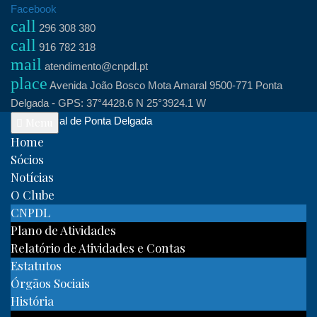
Skip
Facebook
call
to
296 308 380
call
content
916 782 318
mail
atendimento@cnpdl.pt
place
Avenida João Bosco Mota Amaral 9500-771 Ponta
Delgada - GPS: 37°4428.6 N 25°3924.1 W
Clube Naval de Ponta Delgada
Menu
Home
Sócios
Notícias
O Clube
CNPDL
Plano de Atividades
Relatório de Atividades e Contas
Estatutos
Órgãos Sociais
História