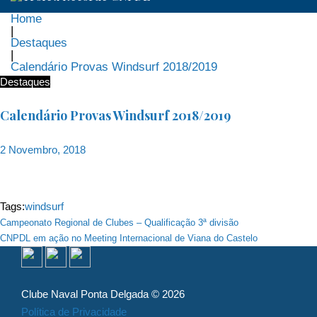
Home
|
Destaques
|
Calendário Provas Windsurf 2018/2019
Destaques
Calendário Provas Windsurf 2018/2019
2 Novembro, 2018
Tags:
windsurf
Navegação
Campeonato Regional de Clubes – Qualificação 3ª divisão
CNPDL em ação no Meeting Internacional de Viana do Castelo
de
artigos
Clube Naval Ponta Delgada © 2026
Política de Privacidade