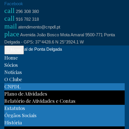
Skip
Facebook
call
to
296 308 380
call
content
916 782 318
mail
atendimento@cnpdl.pt
place
Avenida João Bosco Mota Amaral 9500-771 Ponta
Delgada - GPS: 37°4428.6 N 25°3924.1 W
Clube Naval de Ponta Delgada
Menu
Home
Sócios
Notícias
O Clube
CNPDL
Plano de Atividades
Relatório de Atividades e Contas
Estatutos
Órgãos Sociais
História