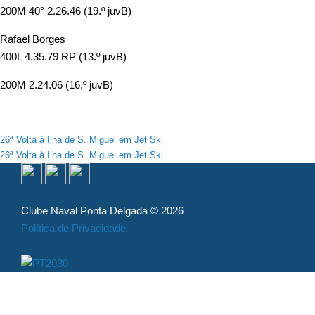
200M 40° 2.26.46 (19.º juvB)
Rafael Borges
400L 4.35.79 RP (13.º juvB)
200M 2.24.06 (16.º juvB)
Navegação
26ª Volta à Ilha de S. Miguel em Jet Ski
26ª Volta à Ilha de S. Miguel em Jet Ski.
de
artigos
Clube Naval Ponta Delgada © 2026
Política de Privacidade