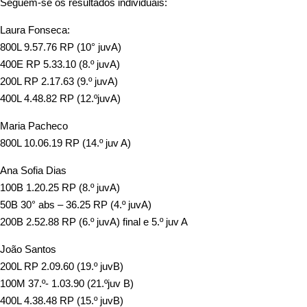
Seguem-se os resultados individuais:
Laura Fonseca:
800L 9.57.76 RP (10° juvA)
400E RP 5.33.10 (8.º juvA)
200L RP 2.17.63 (9.º juvA)
400L 4.48.82 RP (12.ºjuvA)
Maria Pacheco
800L 10.06.19 RP (14.º juv A)
Ana Sofia Dias
100B 1.20.25 RP (8.º juvA)
50B 30° abs – 36.25 RP (4.º juvA)
200B 2.52.88 RP (6.º juvA) final e 5.º juv A
João Santos
200L RP 2.09.60 (19.º juvB)
100M 37.º- 1.03.90 (21.ºjuv B)
400L 4.38.48 RP (15.º juvB)