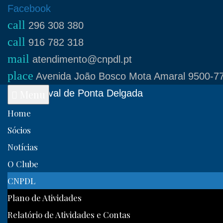
Skip
Facebook
call
to
296 308 380
call
content
916 782 318
mail
atendimento@cnpdl.pt
place
Avenida João Bosco Mota Amaral 9500-77
Clube Naval de Ponta Delgada
Menu
Home
Sócios
Notícias
O Clube
CNPDL
Plano de Atividades
Relatório de Atividades e Contas