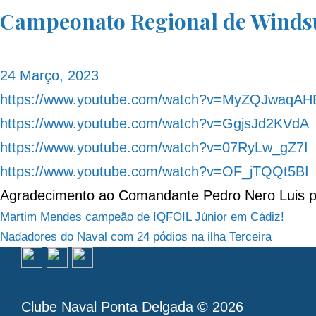
Campeonato Regional de Windsu
24 Março, 2023
https://www.youtube.com/watch?v=MyZQJwaqAH
https://www.youtube.com/watch?v=GgjsJd2KVdA
https://www.youtube.com/watch?v=07RyLw_gZ7I
https://www.youtube.com/watch?v=OF_jTQQt5BI
Agradecimento ao Comandante Pedro Nero Luis pe
Navegação
Martim Mendes campeão de IQFOIL Júnior em Cádiz!
Nadadores do Naval com 24 pódios na ilha Terceira
de
artigos
Clube Naval Ponta Delgada © 2026