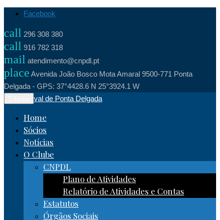
Skip
Facebook
to
call
296 308 380
content
call
916 782 318
mail
atendimento@cnpdl.pt
place
Avenida João Bosco Mota Amaral 9500-771 Ponta
Delgada - GPS: 37°4428.6 N 25°3924.1 W
Clube Naval de Ponta Delgada
Menu
Home
Sócios
Notícias
O Clube
CNPDL
Plano de Atividades
Relatório de Atividades e Contas
Estatutos
Órgãos Sociais