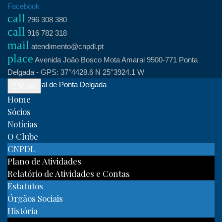
Skip
Facebook
call
to
296 308 380
call
content
916 782 318
mail
atendimento@cnpdl.pt
place
Avenida João Bosco Mota Amaral 9500-771 Ponta
Delgada - GPS: 37°4428.6 N 25°3924.1 W
Clube Naval de Ponta Delgada
Menu
Home
Sócios
Notícias
O Clube
CNPDL
Plano de Atividades
Relatório de Atividades e Contas
Estatutos
Órgãos Sociais
História