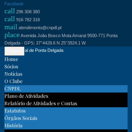
Skip
Facebook
call
to
296 308 380
call
content
916 782 318
mail
atendimento@cnpdl.pt
place
Avenida João Bosco Mota Amaral 9500-771 Ponta
Delgada - GPS: 37°4428.6 N 25°3924.1 W
Clube Naval de Ponta Delgada
Menu
Home
Sócios
Notícias
O Clube
CNPDL
Plano de Atividades
Relatório de Atividades e Contas
Estatutos
Órgãos Sociais
História