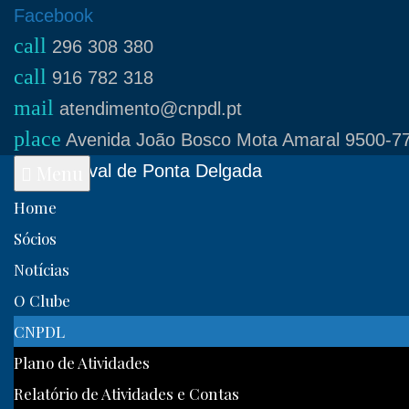
Skip
Facebook
call
to
296 308 380
call
content
916 782 318
mail
atendimento@cnpdl.pt
place
Avenida João Bosco Mota Amaral 9500-77
Clube Naval de Ponta Delgada
Menu
Home
Sócios
Notícias
O Clube
CNPDL
Plano de Atividades
Relatório de Atividades e Contas