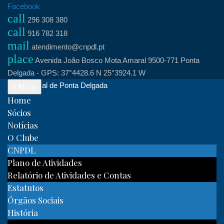
Skip
Facebook
call
to
296 308 380
call
content
916 782 318
mail
atendimento@cnpdl.pt
place
Avenida João Bosco Mota Amaral 9500-771 Ponta
Delgada - GPS: 37°4428.6 N 25°3924.1 W
Clube Naval de Ponta Delgada
Menu
Home
Sócios
Notícias
O Clube
CNPDL
Plano de Atividades
Relatório de Atividades e Contas
Estatutos
Órgãos Sociais
História