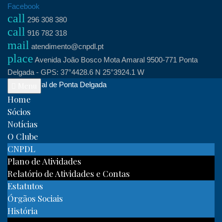
Skip
Facebook
call
to
296 308 380
call
content
916 782 318
mail
atendimento@cnpdl.pt
place
Avenida João Bosco Mota Amaral 9500-771 Ponta
Delgada - GPS: 37°4428.6 N 25°3924.1 W
Clube Naval de Ponta Delgada
Menu
Home
Sócios
Notícias
O Clube
CNPDL
Plano de Atividades
Relatório de Atividades e Contas
Estatutos
Órgãos Sociais
História