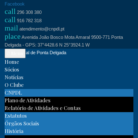
Skip
Facebook
call
to
296 308 380
call
content
916 782 318
mail
atendimento@cnpdl.pt
place
Avenida João Bosco Mota Amaral 9500-771 Ponta
Delgada - GPS: 37°4428.6 N 25°3924.1 W
Clube Naval de Ponta Delgada
Menu
Home
Sócios
Notícias
O Clube
CNPDL
Plano de Atividades
Relatório de Atividades e Contas
Estatutos
Órgãos Sociais
História