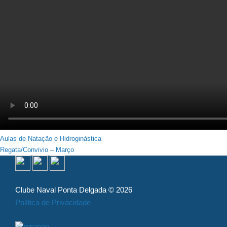
Navegação
Aulas de Natação e Hidroginástica
Regata/Convivio – Março
de
artigos
Clube Naval Ponta Delgada © 2026
Política de Privacidade