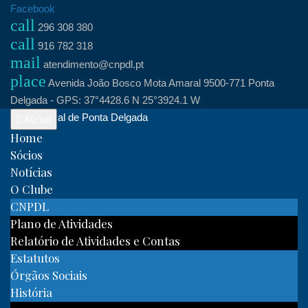
Skip
Facebook
call
to
296 308 380
call
content
916 782 318
mail
atendimento@cnpdl.pt
place
Avenida João Bosco Mota Amaral 9500-771 Ponta
Delgada - GPS: 37°4428.6 N 25°3924.1 W
Clube Naval de Ponta Delgada
Menu
Home
Sócios
Notícias
O Clube
CNPDL
Plano de Atividades
Relatório de Atividades e Contas
Estatutos
Órgãos Sociais
História